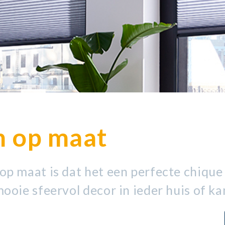
n op maat
op maat is dat het een perfecte chique
ooie sfeervol decor in ieder huis of ka