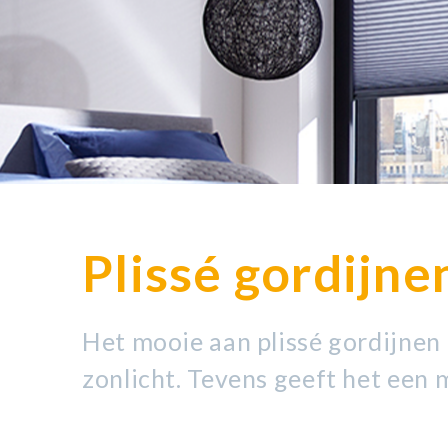
Plissé gordijne
Het mooie aan plissé gordijnen 
zonlicht. Tevens geeft het een m