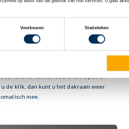
erzameld op basis van uw gebruik van hun services. U gaat akk
oorbeeld, is geschikt om één elektrisch
Voorkeuren
Statistieken
diend (type SHL)
 door het dakraam volledig rond de as te
X tuimelluik – Dit rolluik klikt zichzelf
t de hand te kunnen bedienen. Open en
u de klik, dan kunt u het dakraam weer
utomatisch mee.