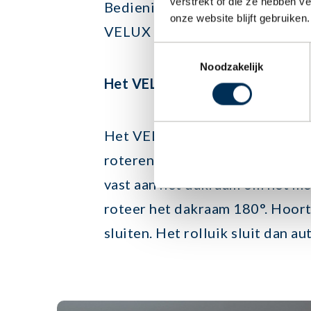
verstrekt of die ze hebben v
Bedieningssysteem KUX 100 bijv
onze website blijft gebruiken.
VELUX product aan te sturen.
Toestemmingsselectie
Noodzakelijk
Het VELUX tuimelluik – handbe
Het VELUX tuimelluik bedient u
roteren en weer te sluiten.
VELU
vast aan het dakraam om het me
roteer het dakraam 180°. Hoort 
sluiten. Het rolluik sluit dan a