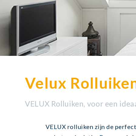
Velux Rolluike
VELUX Rolluiken, voor een idea
VELUX rolluiken zijn de perfec