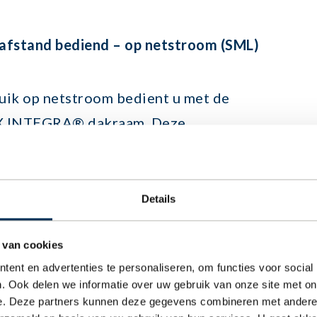
 afstand bediend – op netstroom (SML)
luik op netstroom bedient u met de
UX INTEGRA® dakraam. Deze
leverd bij uw VELUX INTEGRA® dakraam.
t u het rolluik openen, sluiten en op iedere
Details
 van cookies
kraam in plaats van een INTEGRA® dakraam
ent en advertenties te personaliseren, om functies voor social
vert ook opbouwsets waarmee u van uw
. Ook delen we informatie over uw gebruik van onze site met on
een INTEGRA® dakraam kunt maken.
e. Deze partners kunnen deze gegevens combineren met andere i