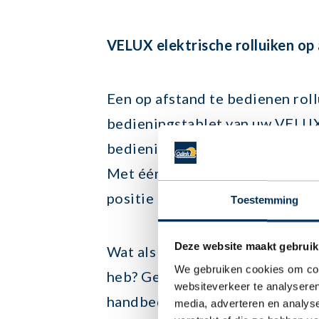
VELUX elektrische rolluiken op
Een op afstand te bedienen rol
bedieningstablet van uw VEL
bedieningstablet wordt meege
Met één veeg over de tablet kun
positie stoppen.
Toestemming
Deze website maakt gebruik
Wat als ik een handbediend da
We gebruiken cookies om cont
heb?
Geen probleem! VELUX le
websiteverkeer te analyseren
handbediende VELUX dakraam 
media, adverteren en analys