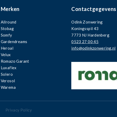
Merken
Contactgegevens
Allround
Odink Zonwering
Stobag
Koningsspil 43
Somfy
7773 NJ Hardenberg
Gardendreams
0523 27 00 45
Heroal
info@odinkzonwering.nl
Velux
Romazo Garant
Luxaflex
Solero
Verosol
Warema
Privacy Policy