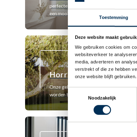
perfecte chique oplossing is tegen zonlich
een mooie sfeervol decor in ieder huis of 
Toestemming
Deze website maakt gebruik
We gebruiken cookies om cont
websiteverkeer te analyseren
media, adverteren en analys
verstrekt of die ze hebben v
Horren
onze website blijft gebruiken.
Onze geleverde horren hebben een hoge k
Toestemmingsselectie
worden bij u thuis gemonteerd.
Noodzakelijk