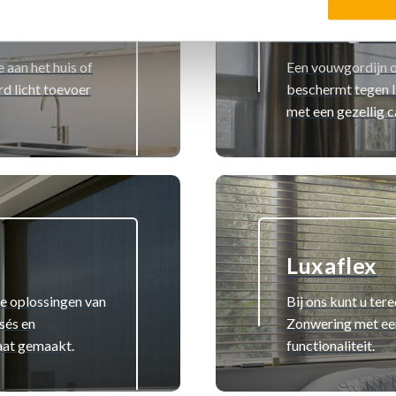
Vouwgordi
e aan het huis of
Een vouwgordijn o
d licht toevoer
beschermt tegen l
met een gezellig c
Luxaflex
 de oplossingen van
Bij ons kunt u ter
ssés en
Zonwering met een
aat gemaakt.
functionaliteit.