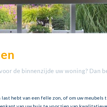
nen
voor de binnenzijde uw woning? Dan be
 last hebt van een felle zon, of om uw meubels 
nenkant van uw huis te voorzien van kwalitatiev