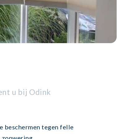
nt u bij Odink
te beschermen tegen felle
e zonwering.