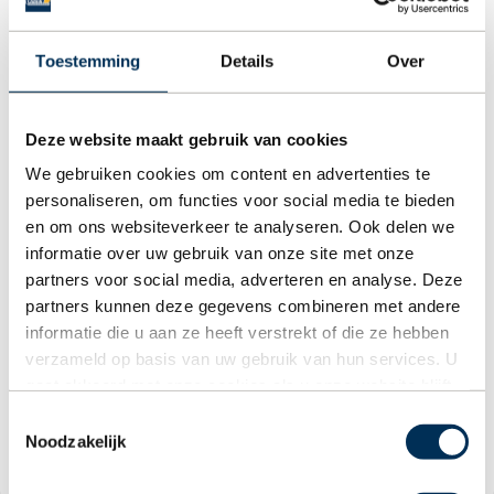
Toestemming
Details
Over
Deze website maakt gebruik van cookies
We gebruiken cookies om content en advertenties te
personaliseren, om functies voor social media te bieden
en om ons websiteverkeer te analyseren. Ook delen we
Privacy & algemene voorwaarden
informatie over uw gebruik van onze site met onze
Ik ga akkoord met het privacybeleid en de algemene
partners voor social media, adverteren en analyse. Deze
voorwaarden
partners kunnen deze gegevens combineren met andere
informatie die u aan ze heeft verstrekt of die ze hebben
verzameld op basis van uw gebruik van hun services. U
Versturen
gaat akkoord met onze cookies als u onze website blijft
gebruiken.
Toestemmingsselectie
Noodzakelijk