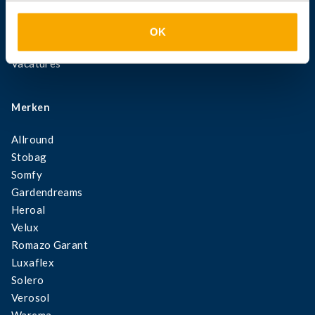
Zonwering binnen
Rolluiken
OK
Specials
Vacatures
Merken
Allround
Stobag
Somfy
Gardendreams
Heroal
Velux
Romazo Garant
Luxaflex
Solero
Verosol
Warema