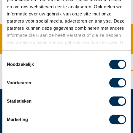
en om ons websiteverkeer te analyseren. Ook delen we
informatie over uw gebruik van onze site met onze
partners voor social media, adverteren en analyse. Deze
partners kunnen deze gegevens combineren met andere
informatie die u aan ze heeft verstrekt of die ze hebben
Offerte aanvragen
verzameld op basis van uw gebruik van hun services. U
gaat akkoord met onze cookies als u onze website blijft
gebruiken.
Toestemmingsselectie
Noodzakelijk
Voorkeuren
Statistieken
Producten
Marketing
Zonwering buiten