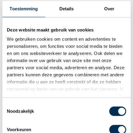
Luxaflex
Toestemming
Details
Over
Luxaflex staat bekend om kwaliteit, maatwerk en
duurzaamheid. Het merk biedt een breed assortiment
Deze website maakt gebruik van cookies
raamdecoratie, zoals Duette® Shades, plisségordijnen,
jaloezieën en rolgordijnen. Elk product wordt volledig op
We gebruiken cookies om content en advertenties te
maat gemaakt zodat het perfect aansluit bij jouw
personaliseren, om functies voor social media te bieden
interieur. Met de innovatieve PowerView® Automation
en om ons websiteverkeer te analyseren. Ook delen we
bedien je jouw Luxaflex raamdecoratie eenvoudig via de
informatie over uw gebruik van onze site met onze
app, een afstandsbediening of spraakbesturing.
partners voor social media, adverteren en analyse. Deze
Hierdoor combineer je stijlvolle raamdecoratie met
partners kunnen deze gegevens combineren met andere
modern wooncomfort, optimale lichtregeling en slimme
informatie die u aan ze heeft verstrekt of die ze hebben
energiebesparing.
verzameld op basis van uw gebruik van hun services. U
gaat akkoord met onze cookies als u onze website blijft
gebruiken.
Toestemmingsselectie
Noodzakelijk
Voorkeuren