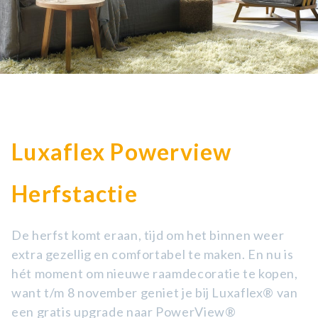
Luxaflex Powerview
Herfstactie
De herfst komt eraan, tijd om het binnen weer
extra gezellig en comfortabel te maken. En nu is
hét moment om nieuwe raamdecoratie te kopen,
want t/m 8 november geniet je bij Luxaflex® van
een gratis upgrade naar PowerView®